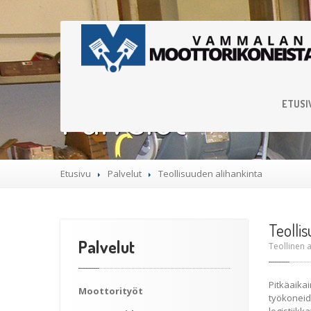
Palvelut
ETUSI
Etusivu
Palvelut
Teollisuuden
alihankinta
Teolli
Palvelut
Teollinen 
Pitkäaik
Moottorityöt
työkoneid