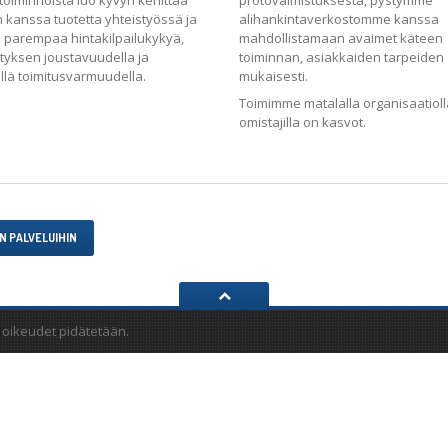
atoiminnoista luo kyvyn kehittää
protovalmistuksesta, pystymme
 kanssa tuotetta yhteistyössä ja
alihankintaverkostomme kanssa
le parempaa hintakilpailukykyä,
mahdollistamaan avaimet käteen
ityksen joustavuudella ja
toiminnan, asiakkaiden tarpeiden
llä toimitusvarmuudella.
mukaisesti.
Toimimme matalalla organisaatioll
omistajilla on kasvot.
N PALVELUIHIN
 oikeudet pidätetään.