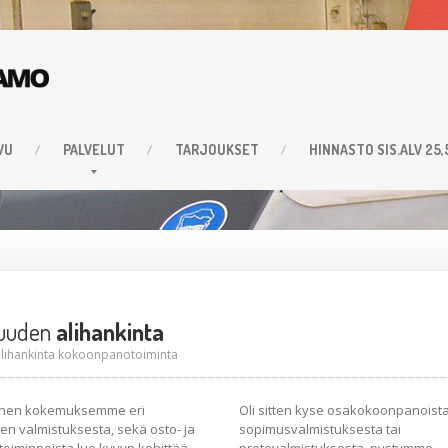
VU
PALVELUT
TARJOUKSET
HINNASTO
SIS.ALV 25
suuden
alihankinta
alihankinta kokoonpanotoiminta
ainen kokemuksemme eri
Oli sitten kyse osakokoonpanoista
en valmistuksesta, sekä osto- ja
sopimusvalmistuksesta tai