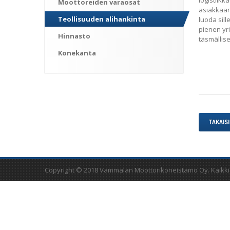
logistiikk
Moottoreiden
varaosat
asiakkaan
Teollisuuden
alihankinta
luoda sil
pienen yr
Hinnasto
täsmällise
Konekanta
TAKAISI
Copyright © 2018 Vammalan Moottorikoneistamo Oy. Kaikki