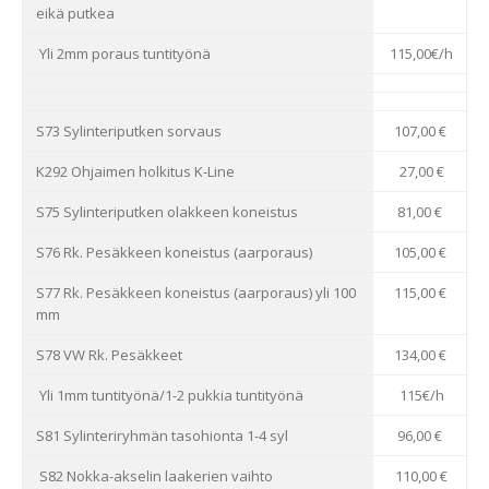
eikä putkea
Yli 2mm poraus tuntityönä
115,00€/h
S73 Sylinteriputken sorvaus
107,00 €
K292 Ohjaimen holkitus K-Line
27,00 €
S75 Sylinteriputken olakkeen koneistus
81,00 €
S76 Rk. Pesäkkeen koneistus (aarporaus)
105,00 €
S77 Rk. Pesäkkeen koneistus (aarporaus) yli 100
115,00 €
mm
S78 VW Rk. Pesäkkeet
134,00 €
Yli 1mm tuntityönä/1-2 pukkia tuntityönä
115€/h
S81 Sylinteriryhmän tasohionta 1-4 syl
96,00 €
S82 Nokka-akselin laakerien vaihto
110,00 €