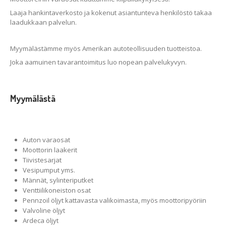
Laaja hankintaverkosto ja kokenut asiantunteva henkilöstö takaa
laadukkaan palvelun.
Myymälästämme myös Amerikan autoteollisuuden tuotteistoa.
Joka aamuinen tavarantoimitus luo nopean palvelukyvyn.
Myymälästä
Auton varaosat
Moottorin laakerit
Tiivistesarjat
Vesipumput yms.
Männät, sylinteriputket
Venttiilikoneiston osat
Pennzoil öljyt kattavasta valikoimasta, myös moottoripyöriin
Valvoline öljyt
Ardeca öljyt