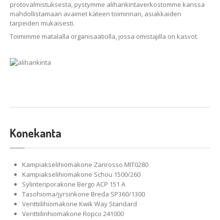
protovalmistuksesta, pystymme alihankintaverkostomme kanssa
mahdollistamaan avaimet käteen toiminnan, asiakkaiden
tarpeiden mukaisesti.
Toimimme matalalla organisaatiolla, jossa omistajilla on kasvot.
Konekanta
Kampiakselihiomakone Zanrosso MIT0280
Kampiakselihiomakone Schou 1500/260
Sylinteriporakone Bergo ACP 151 A
Tasohioma/jyrsinkone Breda SP360/1300
Venttiilihiomakone Kwik Way Standard
Venttiilinhiomakone Ropco 241000