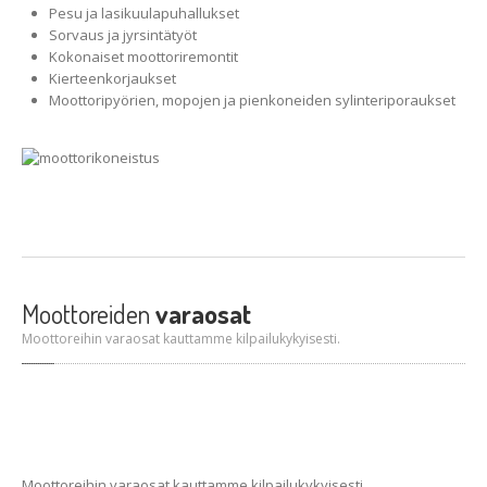
Pesu ja lasikuulapuhallukset
Sorvaus ja jyrsintätyöt
Kokonaiset moottoriremontit
Kierteenkorjaukset
Moottoripyörien, mopojen ja pienkoneiden sylinteriporaukset
Moottoreiden
varaosat
Moottoreihin varaosat kauttamme kilpailukykyisesti.
Moottoreihin varaosat kauttamme kilpailukykyisesti.