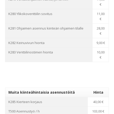
€
K280 Ylikokoventtiilin sovitus
11,00
€
K281 Ohjaimen asennus kiinteän ohjaimen tilalle
28,00
€
K282 Keinuvivun hionta
9,00 €
K283 Venttiilinostimen hionta
10,00
€
Muita kiinteähintaisia asennustöitä
Hinta
K285 Kierteen korjaus
40,00 €
T500 Asennustyö / h
103,00 €