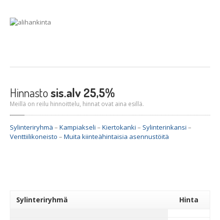
Hinnasto
sis.alv 25,5%
Meillä on reilu hinnoittelu, hinnat ovat aina esillä.
Sylinteriryhmä
–
Kampiakseli
–
Kiertokanki
–
Sylinterinkansi
–
Venttiilikoneisto
–
Muita kiinteähintaisia asennustöitä
Sylinteriryhmä
Hinta