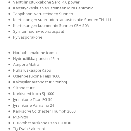
Venttiilin istukkakone Serdi 4.0 power
Kansityökeskus varusteineen Mira Centronic
Tappihooni varusteineen Sunnen
Kiertokangen suoruuden tarkastuslaite Sunnen TN-111
Kiertokangen kuumennin Sunnen CRH-50A
Sylinterihooni+hoonauspäät
Pylväsporakone
Nauhahiomakone Icama
Hydrauliikka puristin 15 tn
Aarpora Matra
Puhalluskaappi Kapu
Osienpesukone Teijo 1600
Kaksipilariautonosturi Stenhoj
Siltanosturit
Kärkisorvi Icoca Sj 1000
Jyrsinkone Titan FG-50
Jyrsinkone Värnamo 2-h
Kärkisorvi Colchester Triumph 2000
Mig-hitsi
Puikkohitsauskone Esab LHD630
Tig Esab / alumiini