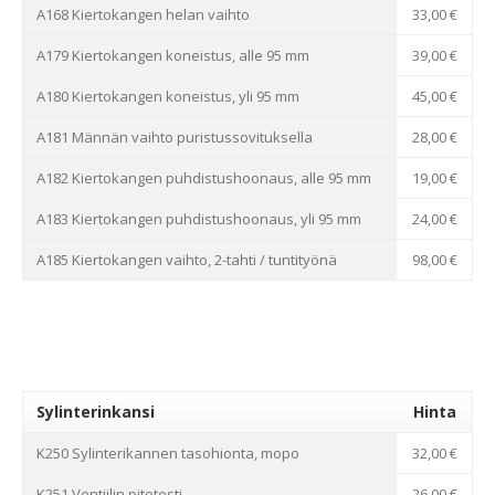
A168 Kiertokangen helan vaihto
33,00 €
A179 Kiertokangen koneistus, alle 95 mm
39,00 €
A180 Kiertokangen koneistus, yli 95 mm
45,00 €
A181 Männän vaihto puristussovituksella
28,00 €
A182 Kiertokangen puhdistushoonaus, alle 95 mm
19,00 €
A183 Kiertokangen puhdistushoonaus, yli 95 mm
24,00 €
A185 Kiertokangen vaihto, 2-tahti / tuntityönä
98,00 €
Sylinterinkansi
Hinta
K250 Sylinterikannen tasohionta, mopo
32,00 €
K251 Ventiilin pitotesti
26,00 €