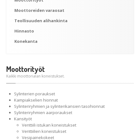
Moottorityöt
Moottoreiden
varaosat
Teollisuuden
alihankinta
Hinnasto
Konekanta
Moottorityöt
Kaikki moottorialan koneistukset.
Sylinterien poraukset
Kampiakselien hionnat
Sylinteriryhmien ja sylinterikansien tasohionnat
Sylinteriryhmien aarporaukset
Kansityöt
Venttiili istukan koneistukset
Venttiilien koneistukset
Vesipainekokeet