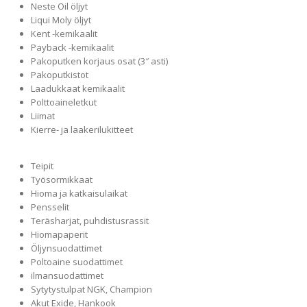
Neste Oil öljyt
Liqui Moly öljyt
Kent -kemikaalit
Payback -kemikaalit
Pakoputken korjaus osat (3″ asti)
Pakoputkistot
Laadukkaat kemikaalit
Polttoaineletkut
Liimat
Kierre- ja laakerilukitteet
Teipit
Työsormikkaat
Hioma ja katkaisulaikat
Pensselit
Teräsharjat, puhdistusrassit
Hiomapaperit
Öljynsuodattimet
Poltoaine suodattimet
ilmansuodattimet
Sytytystulpat NGK, Champion
Akut Exide, Hankook