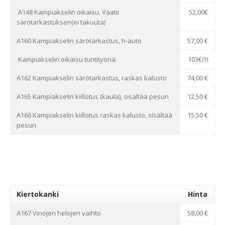
A148 Kampiakselin oikaisu. Vaatii
52,00€
särötarkastuksen(ei takuuta)
A160 Kampiakselin särötarkastus, h-auto
57,00 €
Kampiakselin oikaisu tuntityönä
103€/h
A162 Kampiakselin särötarkastus, raskas kalusto
74,00 €
A165 Kampiakselin kiillotus (kaula), sisältää pesun
12,50 €
A166 Kampiakselin kiillotus raskas kalusto, sisältää
15,50 €
pesun
Kiertokanki
Hinta
A167 Vinojen helojen vaihto
58,00 €