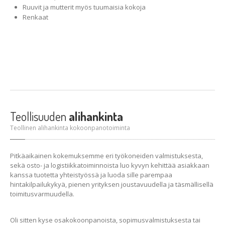
Ruuvit ja mutterit myös tuumaisia kokoja
Renkaat
Teollisuuden
alihankinta
Teollinen alihankinta kokoonpanotoiminta
Pitkäaikainen kokemuksemme eri työkoneiden valmistuksesta,
sekä osto- ja logistiikkatoiminnoista luo kyvyn kehittää asiakkaan
kanssa tuotetta yhteistyössä ja luoda sille parempaa
hintakilpailukykyä, pienen yrityksen joustavuudella ja täsmällisellä
toimitusvarmuudella.
Oli sitten kyse osakokoonpanoista, sopimusvalmistuksesta tai