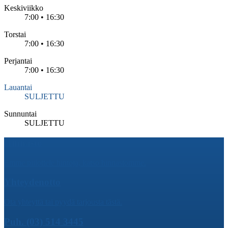
Keskiviikko
7:00 • 16:30
Torstai
7:00 • 16:30
Perjantai
7:00 • 16:30
Lauantai
SULJETTU
Sunnuntai
SULJETTU
Hinnasto
Emme piilottele hintoja, katso hinnastomme.
Yhteydenotto
Ota yhteyttä tai pyydä tarjousta tästä.
Puh. (03) 514 3445