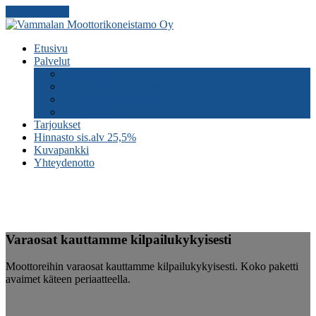
(03) 514 3445
Etusivu
Palvelut
Moottorityöt
Moottoreiden
varaosat
Teollisuuden
alihankinta
Konekanta
Tarjoukset
Hinnasto
sis.alv 25,5%
Kuvapankki
Yhteydenotto
Varaosat
kauttamme kilpailukykyisesti
Moottoreihin varaosat kauttamme kilpailukykyisesti. Koko paketti
avaimet käteen periaatteella.