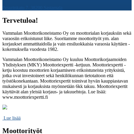
Pesurinkatu 7, 38200 Sastamala
Tervetuloa!
Vammalan Moottorikoneistamo Oy on moottorialan korjauksiin sekä
varaosiin erikoistunut liike. Suoritamme moottorityöt ym. alan
korjaukset ammattitaidolla ja vain ensiluokkaisia varaosia käyttäen -
kokemuksella vuodesta 1982.
Vammalan Moottorikoneistamo Oy kuuluu Moottorikorjaamoiden
Yhdistyksen (MKY) Moottoriexpertti -ketjuun. Moottoriexpertti -
ketju koostuu moottorien korjaamiseen erikoistuneista yrityksistä,
jotka ovat investoineet sekä henkilökunnan tietotaitoon että
työstökonekantaan. Moottoriexpertit toimivat hyvän kauppiastavan
mukaisesti ja korjauksista myönnetään 6kk takuu. Moottoriexpertit
käyttävät alan yleisiä korjaus- ja takuuehtoja. Lue lisää:
www.moottoriexpertti.fi
Lue lisää
Moottorityöt