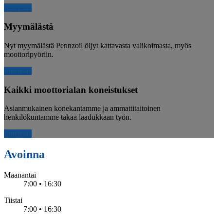
Lue lisää
Myymälästä
Nyt myymälästä Pennzoil öljyt kattavasta valikoimasta, myös
moottoripyöriin.
Lue lisää
Kaikki
moottorialan koneistukset
Asianmukainen konekantamme ja ammattitaitoinen
henkilökuntamme takaa laadukkaan työn.
Lue lisää
Avoinna
Maanantai
7:00 • 16:30
Tiistai
7:00 • 16:30