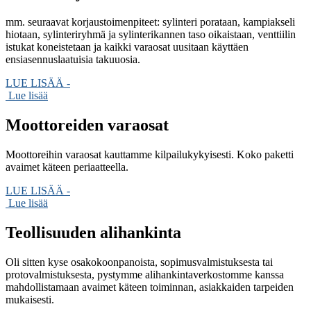
mm. seuraavat korjaustoimenpiteet: sylinteri porataan, kampiakseli
hiotaan, sylinteriryhmä ja sylinterikannen taso oikaistaan, venttiilin
istukat koneistetaan ja kaikki varaosat uusitaan käyttäen
ensiasennuslaatuisia takuuosia.
LUE LISÄÄ -
Lue lisää
Moottoreiden
varaosat
Moottoreihin varaosat kauttamme kilpailukykyisesti. Koko paketti
avaimet käteen periaatteella.
LUE LISÄÄ -
Lue lisää
Teollisuuden
alihankinta
Oli sitten kyse osakokoonpanoista, sopimusvalmistuksesta tai
protovalmistuksesta, pystymme alihankintaverkostomme kanssa
mahdollistamaan avaimet käteen toiminnan, asiakkaiden tarpeiden
mukaisesti.