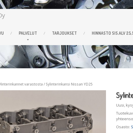
VU
PALVELUT
TARJOUKSET
HINNASTO
SIS.ALV 25
ylinterinkannet varastosta
/
Sylinterinkansi
Nissan YD25
Sylint
Uusi, kys
Tuotekuva
yhteenso
Osasto:
S