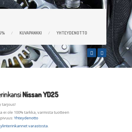
,5%
KUVAPANKKI
YHTEYDENOTTO
erinkansi
Nissan YD25
y tarjous!
 ei ole 100% tarkka, varmista tuotteen
pivuus:
Yhteydenotto
ylinterinkannet varastosta
.