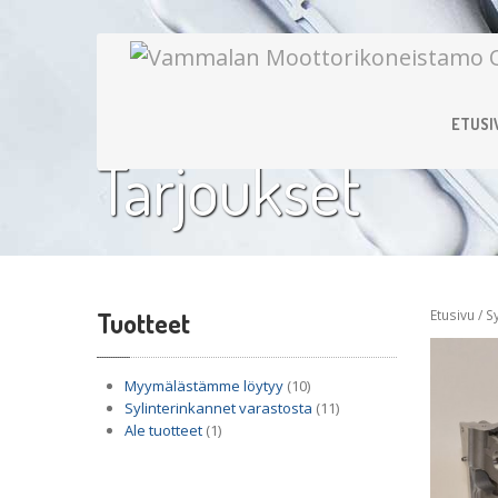
ETUSI
Tarjoukset
Tuotteet
Etusivu
/
S
Myymälästämme löytyy
(10)
Sylinterinkannet varastosta
(11)
Ale tuotteet
(1)