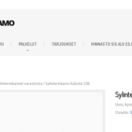
VU
PALVELUT
TARJOUKSET
HINNASTO
SIS.ALV 25
ylinterinkannet varastosta
/
Sylinterinkansi
Kubota 208
Sylint
Uusi, kys
Osasto:
S