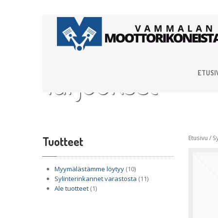
Tarjoukset
ETUSI
Tuotteet
Etusivu
/
S
Myymälästämme löytyy
(10)
Sylinterinkannet varastosta
(11)
Ale tuotteet
(1)