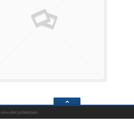
 oikeudet pidätetään.