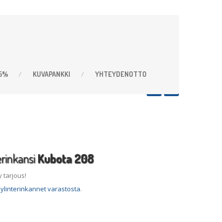
,5%
KUVAPANKKI
YHTEYDENOTTO
erinkansi
Kubota 208
y tarjous!
ylinterinkannet varastosta
.